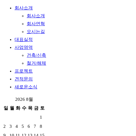
회사소개
회사소개
회사연혁
오시는길
대표실적
사업영역
건축/신축
철거/해체
프로젝트
견적문의
새로운소식
2026 8월
일
월
화
수
목
금
토
1
2
3
4
5
6
7
8
9
10
11
12
13
14
15